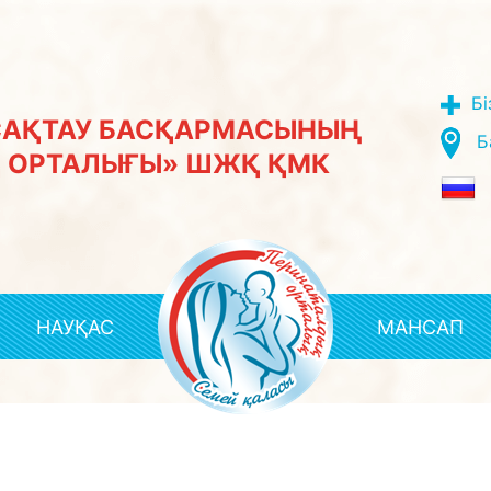
Бі
САҚТАУ БАСҚАРМАСЫНЫҢ
Б
 ОРТАЛЫҒЫ» ШЖҚ ҚМК
НАУҚАС
МАНСАП