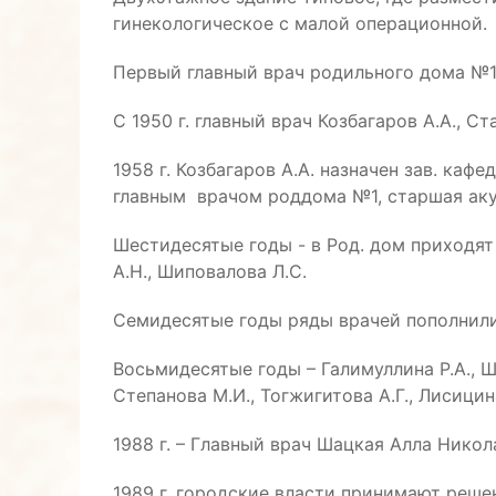
гинекологическое с малой операционной.
Первый главный врач родильного дома №1
С 1950 г. главный врач Козбагаров А.А., С
1958 г. Козбагаров А.А. назначен зав. к
главным врачом роддома №1, старшая акуш
Шестидесятые годы - в Род. дом приходят 
А.Н., Шиповалова Л.С.
Семидесятые годы ряды врачей пополнили Ки
Восьмидесятые годы – Галимуллина Р.А., Шал
Степанова М.И., Тогжигитова А.Г., Лисицина
1988 г. – Главный врач Шацкая Алла Никол
1989 г. городские власти принимают реше