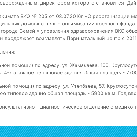
оворожденным, директором которого становится Дайр
кимата ВКО № 205 от 08.07.2016г «О реорганизации м
родильных домов» с целью оптимизации коечного фонд
города Семей » управления здравоохранения ВКО объ
г и продолжает возглавлять Перинатальный центр с 201
ления:
ной помощи) по адресу: ул. Жамакаева, 100. Круглосут
4-х этажное не типовое здание общая площадь - 7700 к
ной помощи) по адресу: ул. Утепбаева, 57. Круглосуто
е типовое здание общая площадь - 5900 кв.м. Год ввод
консультативно - диагностическое отделение с медико-