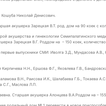
 Кошуба Николай Денисович.
таршая акушерка Зарецкая В.Т. род. дом на 90 коек с к
афедрой акушерства и гинекологии Семипалатинского ме
ерка Зарецкая В.Г. Роддом на – 150 коек, количество 
первые выпускники СМИ: Иволга З.Д., Мундасова А.В., 
рпичева Н.Н., Ершова Ф.Г., Яковлева Г.В., Бандровская
амова В.Н., Раисова И.К., Шалабаева Г.Б., Токаева А.С.
 С.Г., Маслова Л.П.
аевна. Старшая акушерка Алонцева В.А.Роддом на – 155 
ние родильный дом № 1 перевести в новое приспособле