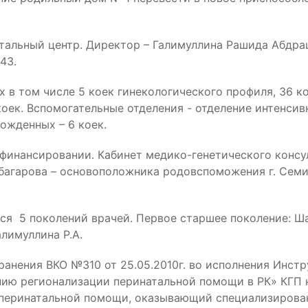
тальный центр. Директор – Галимуллина Рашида Абдра
43.
х в том числе 5 коек гинекологического профиля, 36 к
оек. Вспомогательные отделения - отделение интенсивн
ожденных – 6 коек.
финансировании. Кабинет медико-генетического консу
збагарова – основоположника родовспоможения г. Семи
я 5 поколений врачей. Первое старшее поколение: Шацк
алимуллина Р.А.
анения ВКО №310 от 25.05.2010г. во исполнения Инстр
ию регионализации перинатальной помощи в РК» КГП н
я перинатальной помощи, оказывающий специализиров