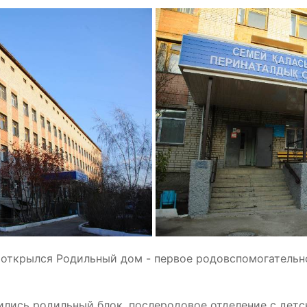
к открылся Родильный дом - первое родовспомогательн
ились родильный блок, послеродовое отделение с детс