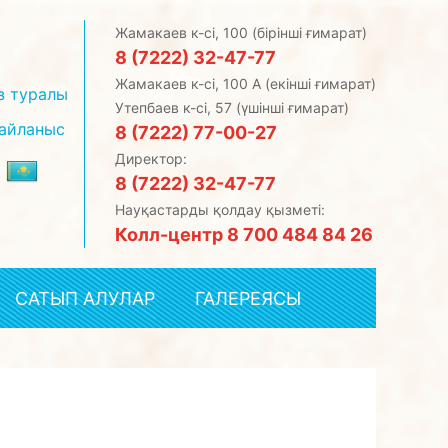
Жамакаев к-сі, 100 (бірінші ғимарат)
8 (7222) 32-47-77
Жамакаев к-сі, 100 А (екінші ғимарат)
з туралы
Утепбаев к-сі, 57 (үшінші ғимарат)
айланыс
8 (7222) 77-00-27
Директор:
8 (7222) 32-47-77
Науқастарды қолдау қызметі:
Колл-центр 8 700 484 84 26
CАТЫП АЛУЛАР
ГАЛЕРЕЯСЫ