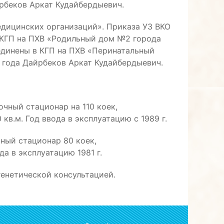
беков Аркат Кудайбердыевич.
едицинских организаций». Приказа УЗ ВКО
а КГП на ПХВ «Родильный дом №2 города
единены в КГП на ПХВ «Перинатальный
1 года Дайрбеков Аркат Кудайбердыевич.
очный стационар на 110 коек,
в.м. Год ввода в эксплуатацию с 1989 г.
чный стационар 80 коек,
а в эксплуатацию 1981 г.
генетической консультацией.