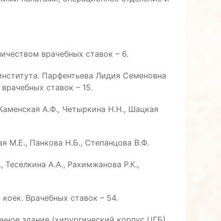
оличеством врачебных ставок – 6.
динститута. Парфентьева Лидия Семеновна
врачебных ставок – 15.
Каменская А.Ф., Четыркина Н.Н., Шацкая
 М.Е., Панкова Н.Б., Степанцова В.Ф.
, Теселкина А.А., Рахимжанова Р.К.,
коек. Врачебных ставок – 54.
нное здание (хирургический корпус ЦГБ),