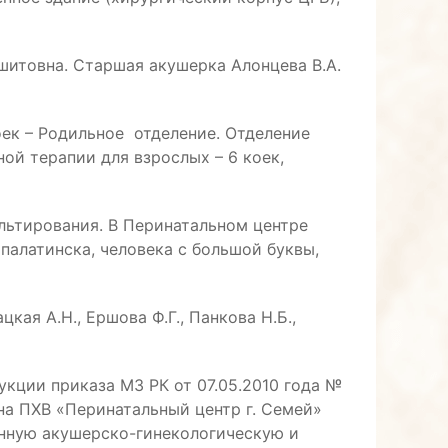
шитовна. Старшая акушерка Алонцева В.А.
оек – Родильное отделение. Отделение
ой терапии для взрослых – 6 коек,
льтирования. В Перинатальном центре
палатинска, человека с большой буквы,
ая А.Н., Ершова Ф.Г., Панкова Н.Б.,
укции приказа МЗ РК от 07.05.2010 года №
а ПХВ «Перинатальный центр г. Семей»
анную акушерско-гинекологическую и